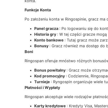
konta.
Funkcje Konta
Po założeniu konta w Ringospinie, gracz ma 
Panel gracza
: Po logowaniu się do kon
Historia gry
: W tej części gracze mogą 
Konto bankowe
: Tutaj gracz może zar
Bonusy
: Gracz również ma dostęp do 
Boni
Ringospan oferuje mnóstwo różnych bonusów d
Bonus powitalny
: Gracz może otrzyma
Kod promocyjny
: Codziennie, Ringosp
Turnieje
: Ryngospin organizuje wiele 
Płatności i Wypłaty
Ringospan akceptuje wiele rodzajów płatnośc
Karty kredytowe
: Kredyty Visa, Maste