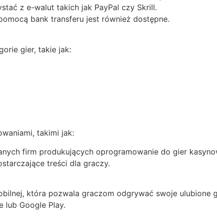
tać z e-walut takich jak PayPal czy Skrill.
 pomocą bank transferu jest również dostępne.
rie gier, takie jak:
waniami, takimi jak:
ufanych firm produkujących oprogramowanie do gier kasyn
tarczające treści dla graczy.
obilnej, która pozwala graczom odgrywać swoje ulubione gr
 lub Google Play.