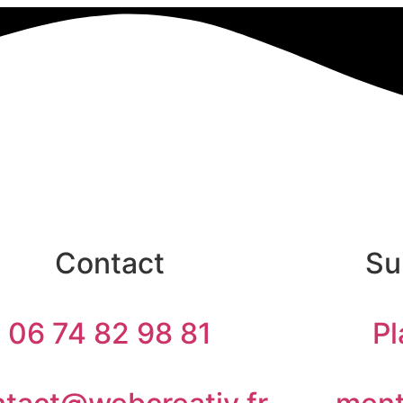
Contact
Su
06 74 82 98 81
Pl