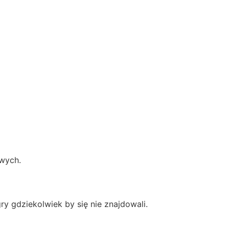
owych.
y gdziekolwiek by się nie znajdowali.