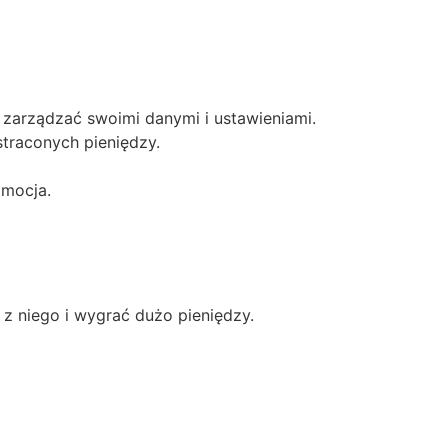
 zarządzać swoimi danymi i ustawieniami.
straconych pieniędzy.
omocja.
z niego i wygrać dużo pieniędzy.