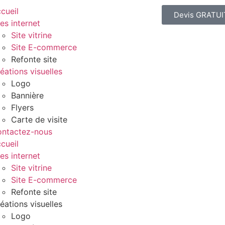
cueil
Devis GRATUI
tes internet
Site vitrine
Site E-commerce
Refonte site
éations visuelles
Logo
Bannière
Flyers
Carte de visite
ntactez-nous
cueil
tes internet
Site vitrine
Site E-commerce
Refonte site
éations visuelles
Logo