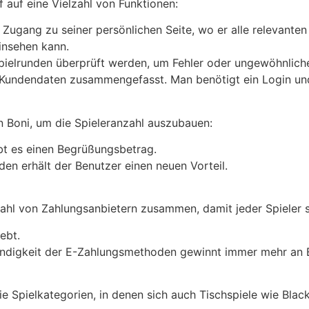
f auf eine Vielzahl von Funktionen:
t Zugang zu seiner persönlichen Seite, wo er alle relevante
insehen kann.
Spielrunden überprüft werden, um Fehler oder ungewöhnlich
le Kundendaten zusammengefasst. Man benötigt ein Login un
on Boni, um die Spieleranzahl auszubauen:
bt es einen Begrüßungsbetrag.
nden erhält der Benutzer einen neuen Vorteil.
lzahl von Zahlungsanbietern zusammen, damit jeder Spieler 
ebt.
indigkeit der E-Zahlungsmethoden gewinnt immer mehr an B
ie Spielkategorien, in denen sich auch Tischspiele wie Bla