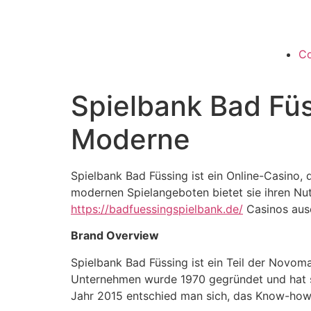
Co
Spielbank Bad Füs
Moderne
Spielbank Bad Füssing ist ein Online-Casino, 
modernen Spielangeboten bietet sie ihren Nut
https://badfuessingspielbank.de/
Casinos ause
Brand Overview
Spielbank Bad Füssing ist ein Teil der Novom
Unternehmen wurde 1970 gegründet und hat sic
Jahr 2015 entschied man sich, das Know-how 