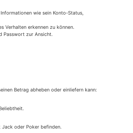
n Informationen wie sein Konto-Status,
es Verhalten erkennen zu können.
d Passwort zur Ansicht.
seinen Betrag abheben oder einliefern kann:
eliebtheit.
ck Jack oder Poker befinden.