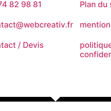
74 82 98 81
Plan du 
tact@webcreativ.fr
mention
tact / Devis
politiqu
confiden