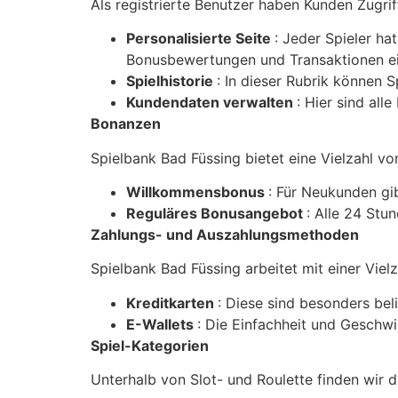
Als registrierte Benutzer haben Kunden Zugrif
Personalisierte Seite
: Jeder Spieler ha
Bonusbewertungen und Transaktionen e
Spielhistorie
: In dieser Rubrik können 
Kundendaten verwalten
: Hier sind al
Bonanzen
Spielbank Bad Füssing bietet eine Vielzahl v
Willkommensbonus
: Für Neukunden gi
Reguläres Bonusangebot
: Alle 24 Stu
Zahlungs- und Auszahlungsmethoden
Spielbank Bad Füssing arbeitet mit einer Vie
Kreditkarten
: Diese sind besonders beli
E-Wallets
: Die Einfachheit und Geschw
Spiel-Kategorien
Unterhalb von Slot- und Roulette finden wir d