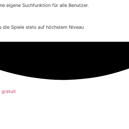
ne eigene Suchfunktion für alle Benutzer.
s die Spiele stets auf höchstem Niveau
gratuit