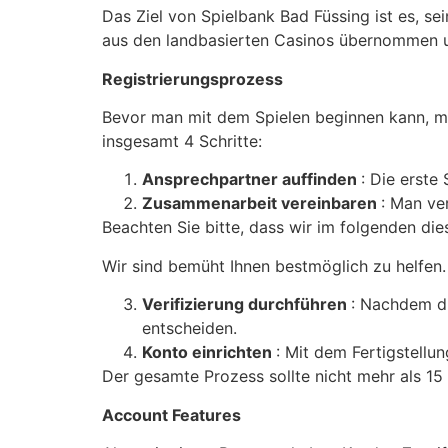
Das Ziel von Spielbank Bad Füssing ist es, s
aus den landbasierten Casinos übernommen un
Registrierungsprozess
Bevor man mit dem Spielen beginnen kann, mus
insgesamt 4 Schritte:
Ansprechpartner auffinden
: Die erste
Zusammenarbeit vereinbaren
: Man ve
Beachten Sie bitte, dass wir im folgenden di
Wir sind bemüht Ihnen bestmöglich zu helfen.
Verifizierung durchführen
: Nachdem d
entscheiden.
Konto einrichten
: Mit dem Fertigstellu
Der gesamte Prozess sollte nicht mehr als 1
Account Features