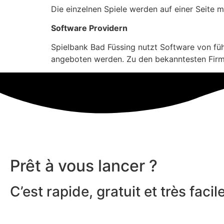
Die einzelnen Spiele werden auf einer Seite m
Software Providern
Spielbank Bad Füssing nutzt Software von füh
angeboten werden. Zu den bekanntesten Firm
Prêt à vous lancer ?
C’est rapide, gratuit et très facile